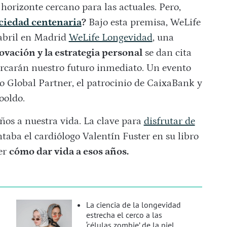
horizonte cercano para las actuales. Pero,
ciedad centenaria
?
Bajo esta premisa, WeLife
 abril en Madrid
WeLife Longevidad
, una
novación y la estrategia personal
se dan cita
rcarán nuestro futuro inmediato. Un evento
 Global Partner, el patrocinio de CaixaBank y
ooldo.
años a nuestra vida. La clave para
disfrutar de
taba el cardiólogo Valentín Fuster en su libro
ber
cómo dar vida a esos años.
La ciencia de la longevidad
estrecha el cerco a las
‘células zombie’ de la piel