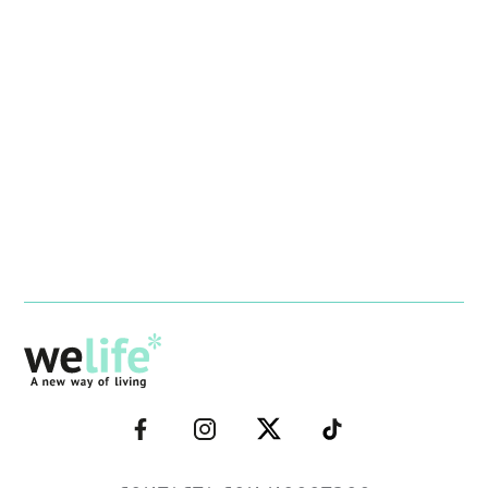
–
–
–
–
FACEBOOK–
INSTAGRAM–
TWITTER–
WELIFE–