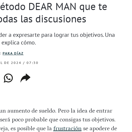
 método DEAR MAN que te
odas las discusiones
er a expresarte para lograr tus objetivos. Una
 explica cómo.
R
PAKA DÍAZ
IL DE 2024 / 07:30
ebook
whatsapp
copiar
web
enlace
 un aumento de sueldo. Pero la idea de entrar
será poco probable que consigas tus objetivos.
eja, es posible que la
frustración
se apodere de