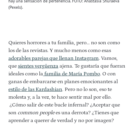
hay una sensación de pertenencia. FOTO: Anastasia Shuraeva
(Pexels).
Quieres horrores a tu familia, pero… no son como
los de las revistas. Y mucho menos como esas
adorables parejas que llenan Instagram
. Vamos,
que
sientes vergüenza
ajena. Te gustaría que fueran
ideales como la
familia de María Pombo
. O con
ganas de embarcarse en planes emocionantes al
estilo de las Kardashian
. Pero no lo son, eso te
molesta y, a la vez, te hace sentir mal por ello.
¿Cómo salir de este bucle infernal? ¿Aceptar que
son
common people
es una derrota? ¿Tienes que
aprender a querer de verdad y no por imagen?