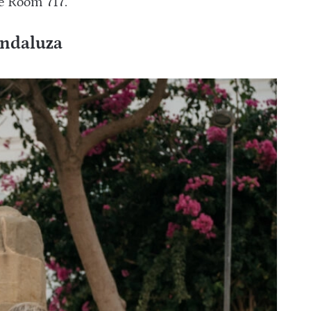
e Room 717.
andaluza