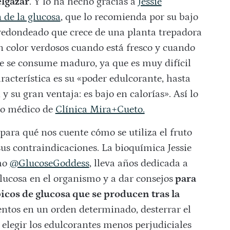
elgazar
. Y lo ha hecho gracias a
Jessie
 de la glucosa
, que lo recomienda por su bajo
 redondeado que crece de una planta trepadora
un color verdosos cuando está fresco y cuando
e se consume maduro, ya que es muy difícil
aracterística es su «poder edulcorante, hasta
su gran ventaja: es bajo en calorías». Así lo
ipo médico de
Clínica Mira+Cueto.
ara qué nos cuente cómo se utiliza el fruto
sus contraindicaciones. La bioquímica Jessie
mo
@GlucoseGoddess
, lleva años dedicada a
lucosa en el organismo y a dar consejos
para
picos de glucosa que se producen tras la
entos en un orden determinado, desterrar el
 elegir los edulcorantes menos perjudiciales