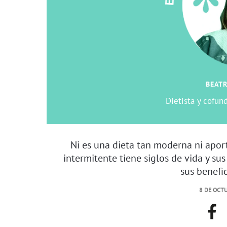
BEATR
Dietista y cofun
Ni es una dieta tan moderna ni apor
intermitente tiene siglos de vida y sus 
sus benefic
8 DE OCTU
face