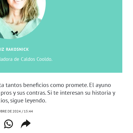
IZ RAKOSNICK
dadora de Caldos Cooldo.
ta tantos beneficios como promete. El ayuno
pros y sus contras. Si te interesan su historia y
ios, sigue leyendo.
BRE DE 2024 / 15:44
book
whatsapp
copiar
web
enlace