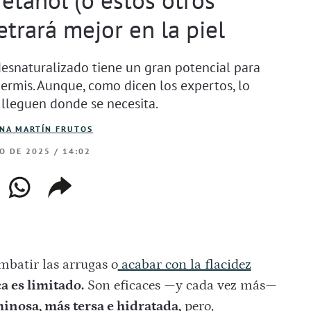
trará mejor en la piel
esnaturalizado tiene un gran potencial para
ermis. Aunque, como dicen los expertos, lo
lleguen donde se necesita.
INA MARTÍN FRUTOS
IO DE 2025 / 14:02
ebook
whatsapp
copiar
web
enlace
batir las arrugas o
acabar con la flacidez
a es limitado.
Son eficaces —y cada vez más—
minosa, más tersa e hidratada,
pero,