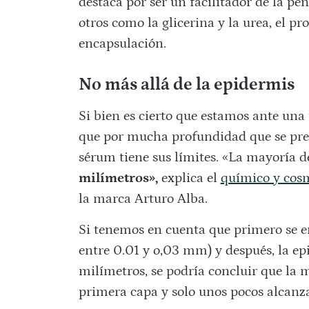
destaca por ser un facilitador de la pe
otros como la glicerina y la urea, el p
encapsulación.
No más allá de la epidermis
Si bien es cierto que estamos ante una
que por mucha profundidad que se pre
sérum tiene sus límites. «La mayoría 
milímetros»,
explica el
químico y cosm
la marca Arturo Alba.
Si tenemos en cuenta que primero se en
entre 0.01 y o,03 mm) y después, la epi
milímetros, se podría concluir que la 
primera capa y solo unos pocos alcanza