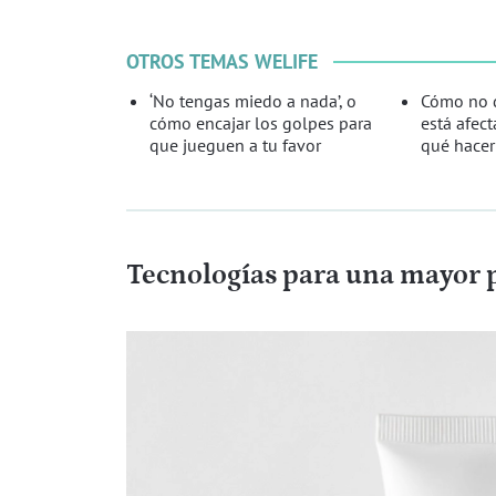
OTROS TEMAS WELIFE
‘No tengas miedo a nada’, o
Cómo no d
cómo encajar los golpes para
está afect
que jueguen a tu favor
qué hacer
Tecnologías para una mayor 