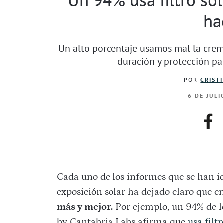
ha
Un alto porcentaje usamos mal la crem
duración y protección pa
POR
CRIST
6 DE JULI
fac
Cada uno de los informes que se han id
exposición solar ha dejado claro que e
más y mejor.
Por ejemplo, un 94% de l
by Cantabria Labs afirma que
usa filt