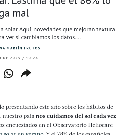
ga mal
a solar. Aquí, novedades que mejoran textura,
ra ver si cambiamos los datos….
INA MARTÍN FRUTOS
O DE 2025 / 10:24
ebook
whatsapp
copiar
web
enlace
o presentando este año sobre los hábitos de
n nuestro país
nos cuidamos del sol cada vez
os encuestados en el Observatorio Heliocare
ro solar en verano
. Y el 78% de los españoles