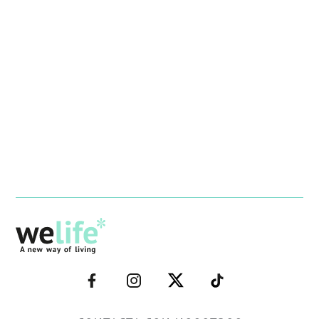
–
–
–
–
FACEBOOK–
INSTAGRAM–
TWITTER–
WELIFE–