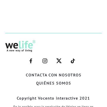
–
–
–
–
FACEBOOK–
INSTAGRAM–
TWITTER–
WELIFE–
CONTACTA CON NOSOTROS
QUIÉNES SOMOS
Copyright Vocento interactive 2021
En lo posible, para la resolución de litigios en línea en