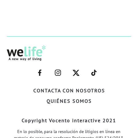
–
–
–
–
FACEBOOK–
INSTAGRAM–
TWITTER–
WELIFE–
CONTACTA CON NOSOTROS
QUIÉNES SOMOS
Copyright Vocento interactive 2021
En lo posible, para la resolución de litigios en línea en
materia de consumo conforme Reglamento (UE) 524/2013,