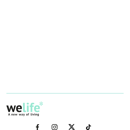
–
–
–
–