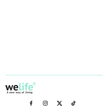
–
–
–
–
FACEBOOK–
INSTAGRAM–
TWITTER–
WELIFE–