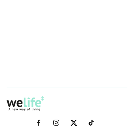
–
–
–
–
FACEBOOK–
INSTAGRAM–
TWITTER–
WELIFE–