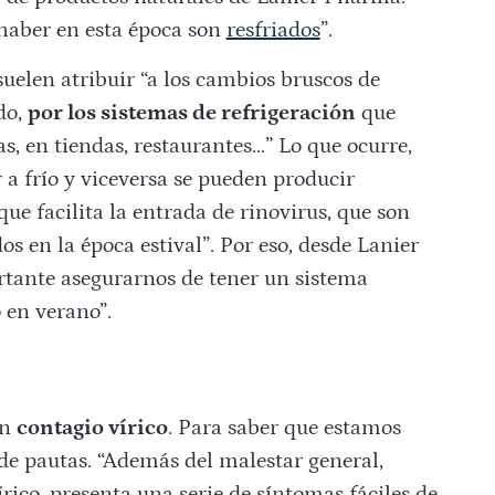
haber en esta época son
resfriados
”.
 suelen atribuir “a los cambios bruscos de
do,
por los sistemas de refrigeración
que
s, en tiendas, restaurantes…” Lo que ocurre,
r a frío y viceversa se pueden producir
que facilita la entrada de rinovirus, que son
dos en la época estival”. Por eso, desde Lanier
tante asegurarnos de tener un sistema
 en verano”.
un
contagio vírico
. Para saber que estamos
 de pautas. “Además del malestar general,
rico, presenta una serie de síntomas fáciles de