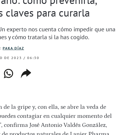
as claves para curarla
. Un experto nos cuenta cómo impedir que una
es y cómo tratarla si la has cogido.
R
PAKA DÍAZ
IO DE 2023 / 06:30
ebook
whatsapp
copiar
web
enlace
e la gripe y, con ella, se abre la veda de
e puedes contagiar en cualquier momento del
e”, confirma José Antonio Valdés González,
or de productos naturales de Lanier Pharma.