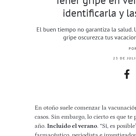
identificarla y l
El buen tiempo no garantiza la salud
gripe oscurezca tus vacacion
PO
23 DE JUL
fac
En otoño suele comenzar la vacunación d
casos. Sin embargo, lo cierto es que t
año.
Incluido el verano
. “Sí, es posibl
farmacéutico, periodista e investigad