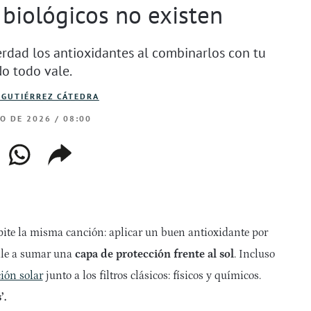
s biológicos no existen
rdad los antioxidantes al combinarlos con tu
No todo vale.
 GUTIÉRREZ CÁTEDRA
IO DE 2026 / 08:00
ebook
whatsapp
copiar
web
enlace
epite la misma canción: aplicar un buen antioxidante por
ale a sumar una
capa de protección frente al sol
. Incluso
ión solar
junto a los filtros clásicos: físicos y químicos.
’.