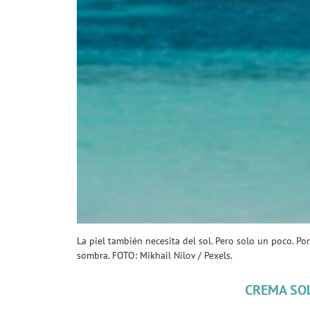
La piel también necesita del sol. Pero solo un poco. Po
sombra. FOTO: Mikhail Nilov / Pexels.
CREMA SOL