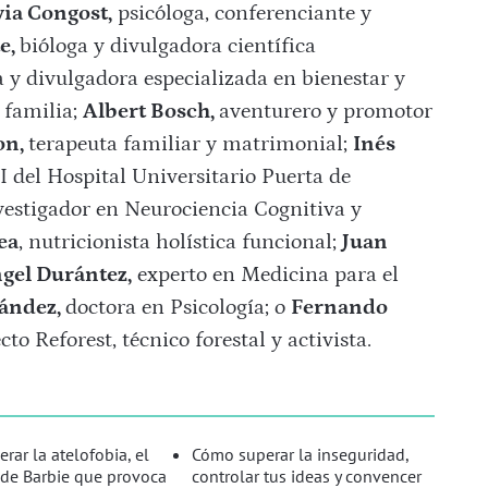
via Congost,
psicóloga, conferenciante y
e,
bióloga y divulgadora científica
 y divulgadora especializada en bienestar y
 familia;
Albert Bosch,
aventurero y promotor
on,
terapeuta familiar y matrimonial;
Inés
 del Hospital Universitario Puerta de
investigador en Neurociencia Cognitiva y
ea
, nutricionista holística funcional;
Juan
gel Durántez,
experto en Medicina para el
nández,
doctora en Psicología; o
Fernando
o Reforest, técnico forestal y activista.
rar la atelofobia, el
Cómo superar la inseguridad,
de Barbie que provoca
controlar tus ideas y convencer