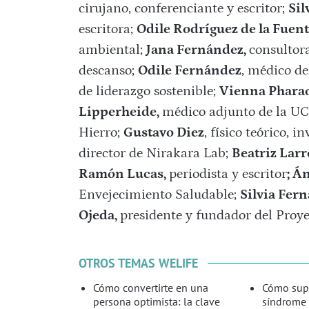
cirujano, conferenciante y escritor;
Sil
escritora;
Odile Rodríguez de la Fuent
ambiental;
Jana Fernández,
consultora
descanso;
Odile Fernández
, médico de
de liderazgo sostenible;
Vienna Phara
Lipperheide,
médico adjunto de la UCI
Hierro;
Gustavo
Diez
, físico teórico, 
director de Nirakara Lab;
Beatriz Larr
Ramón Lucas,
periodista y escritor
;
Án
Envejecimiento Saludable;
Silvia Fer
Ojeda,
presidente y fundador del Proyect
OTROS TEMAS WELIFE
Cómo convertirte en una
Cómo supe
persona optimista: la clave
síndrome 