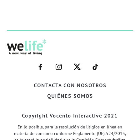
–
–
–
–
FACEBOOK–
INSTAGRAM–
TWITTER–
WELIFE–
CONTACTA CON NOSOTROS
QUIÉNES SOMOS
Copyright Vocento interactive 2021
En lo posible, para la resolución de litigios en línea en
materia de consumo conforme Reglamento (UE) 524/2013,
se buscará la posibilidad que la Comisión Europea facilita