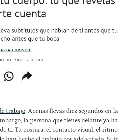
rte cuenta
leva subtítulos que hablan de ti antes que tu
ucho antes que tu boca
ARÍA CORISCO
RE DE 2025 / 08:00
ebook
whatsapp
copiar
web
enlace
de trabajo
. Apenas llevas diez segundos en la
embargo, la persona que tienes delante ya ha
 ti. Tu postura, el contacto visual, el ritmo
udo han hecho el trabajo por adelantado. Si te