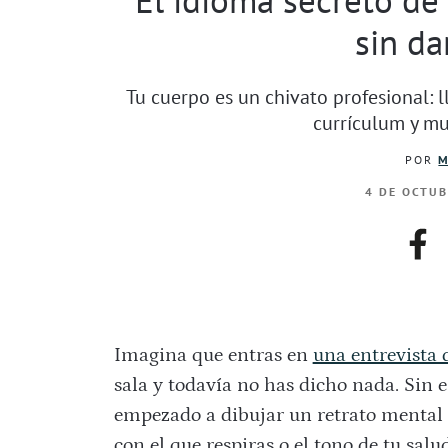
sin da
Tu cuerpo es un chivato profesional: l
currículum y m
POR
M
4 DE OCTUB
fac
Imagina que entras en
una entrevista 
sala y todavía no has dicho nada. Sin 
empezado a dibujar un retrato mental de
con el que respiras o el tono de tu sal