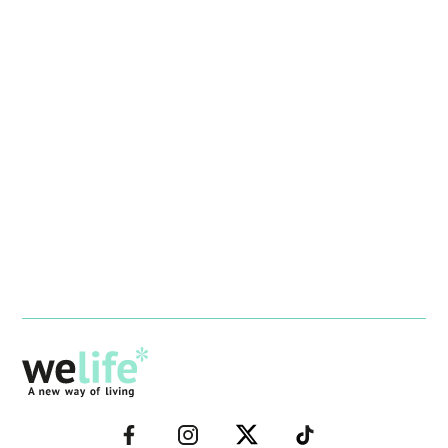
–
–
–
–
FACEBOOK–
INSTAGRAM–
TWITTER–
WELIFE–