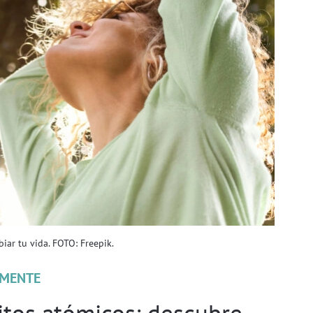
ar tu vida. FOTO: Freepik.
MENTE
itos atómicos: descubre