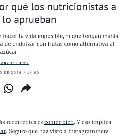
or qué los nutricionistas a
 lo aprueban
n hacer la vida imposible, ni que tengan manía
ora de endulzar con frutas como alternativa al
azúcar
MARCOS LÓPEZ
O DE 2026 / 14:00
ebook
whatsapp
copiar
web
enlace
ás recurrentes es
comer bien
. Y eso implica,
car
. Seguro que has visto a instagrammers