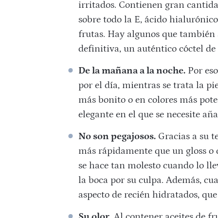
irritados. Contienen gran cantida
sobre todo la E, ácido hialurónico
frutas. Hay algunos que también s
definitiva, un auténtico cóctel de
De la mañana a la noche.
Por eso
por el día, mientras se trata la pi
más bonito o en colores más pot
elegante en el que se necesite añ
No son pegajosos.
Gracias a su t
más rápidamente que un gloss o qu
se hace tan molesto cuando lo lle
la boca por su culpa. Además, cua
aspecto de recién hidratados, qu
Su olor.
Al contener aceites de fru