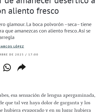
n aliento fresco
cero glamour. La boca polvorón –seca– tiene
ra que amanezcas con aliento fresco. Así se
arregla
MARCOS LÓPEZ
MBRE DE 2025 / 17:00
ebook
whatsapp
copiar
web
enlace
sabes, esa sensación de lengua apergaminada,
de que tal vez haya dolor de garganta y los
 se hubiera evaporado y en su lugar hubiera