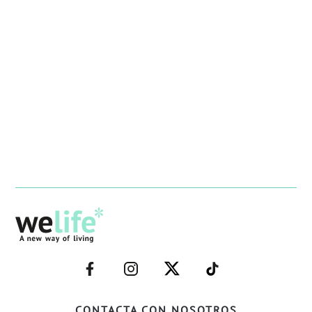
–
–
–
–
FACEBOOK–
INSTAGRAM–
TWITTER–
WELIFE–
CONTACTA CON NOSOTROS