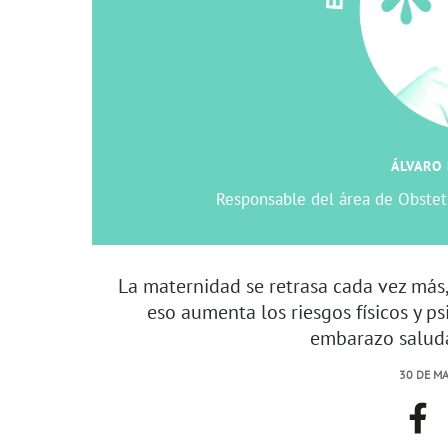
ÁLVARO
Responsable del área de Obstetr
La maternidad se retrasa cada vez más,
eso aumenta los riesgos físicos y ps
embarazo saluda
30 DE MA
face