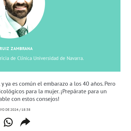
 RUIZ ZAMBRANA
icia de Clínica Universidad de Navarra.
 y ya es común el embarazo a los 40 años. Pero
icológicos para la mujer. ¡Prepárate para un
ble con estos consejos!
YO DE 2024 / 18:38
book
whatsapp
copiar
web
enlace