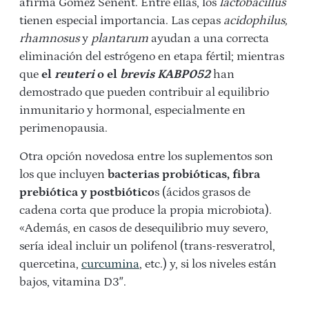
afirma Gómez Senent. Entre ellas, los
lactobacillus
tienen especial importancia. Las cepas
acidophilus,
rhamnosus
y
plantarum
ayudan a una correcta
eliminación del estrógeno en etapa fértil; mientras
que
el
reuteri
o el
brevis KABP052
han
demostrado que pueden contribuir al equilibrio
inmunitario y hormonal, especialmente en
perimenopausia.
Otra opción novedosa entre los suplementos son
los que incluyen
bacterias probióticas, fibra
prebiótica y postbiótico
s (ácidos grasos de
cadena corta que produce la propia microbiota).
«Además, en casos de desequilibrio muy severo,
sería ideal incluir un polifenol (trans-resveratrol,
quercetina,
curcumina
, etc.) y, si los niveles están
bajos, vitamina D3″.