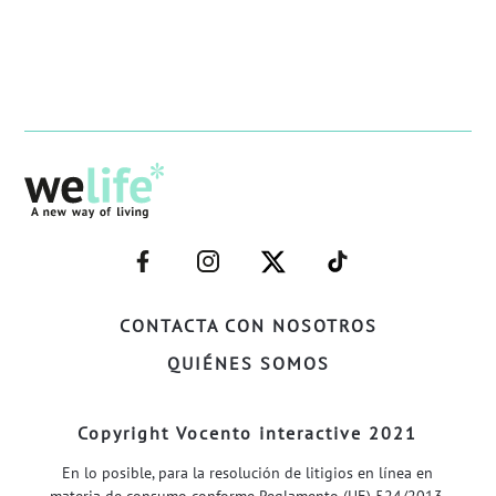
–
–
–
–
FACEBOOK–
INSTAGRAM–
TWITTER–
WELIFE–
CONTACTA CON NOSOTROS
QUIÉNES SOMOS
Copyright Vocento interactive 2021
En lo posible, para la resolución de litigios en línea en
materia de consumo conforme Reglamento (UE) 524/2013,