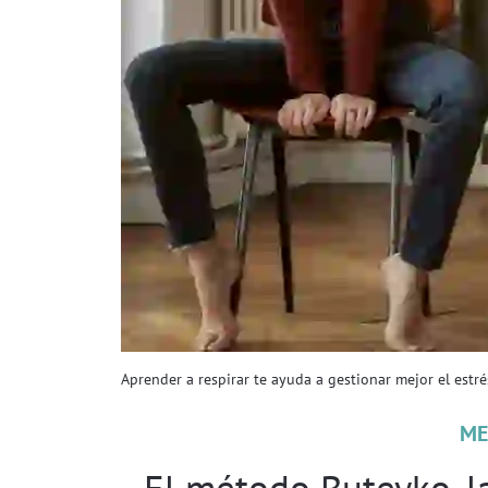
Aprender a respirar te ayuda a gestionar mejor el estré
ME
El método Buteyko, la