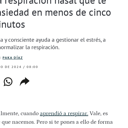
ansiedad en menos de cinco
inutos
a y consciente ayuda a gestionar el estrés, a
ormalizar la respiración.
R
PAKA DÍAZ
RO DE 2024 / 08:00
ebook
whatsapp
copiar
web
enlace
ralmente, cuando
aprendió a respirar.
Vale, es
que nacemos. Pero si te pones a ello de forma