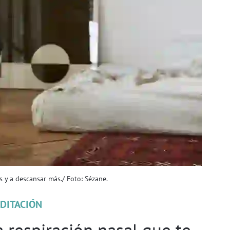
s y a descansar más./ Foto: Sézane.
DITACIÓN
 respiración nasal que te