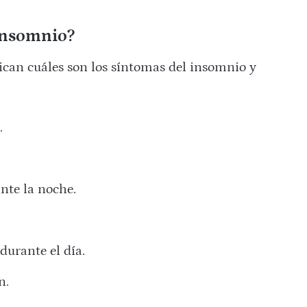
insomnio?
ican cuáles son los síntomas del insomnio y
ueño.⠀⠀⠀⠀⠀⠀
⠀⠀⠀⠀
durante la noche.⠀⠀⠀⠀⠀⠀⠀⠀⠀
⠀⠀⠀⠀
io durante el día.⠀⠀⠀⠀⠀⠀⠀⠀⠀
ación.⠀⠀⠀⠀⠀⠀⠀⠀⠀