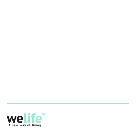
–
–
–
–