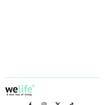
–
–
–
–