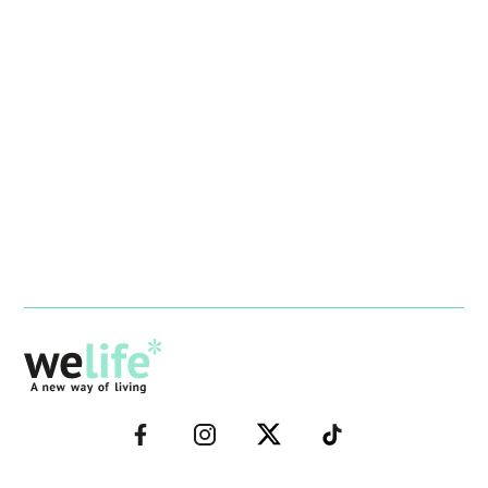
–
–
–
–
FACEBOOK–
INSTAGRAM–
TWITTER–
WELIFE–