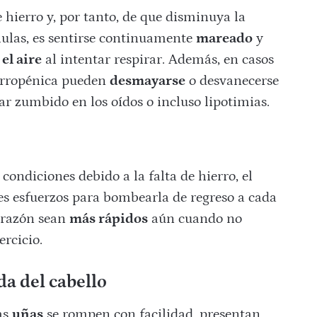
e hierro y, por tanto, de que disminuya la
lulas, es sentirse continuamente
mareado
y
 el aire
al intentar respirar. Además, en casos
erropénica pueden
desmayarse
o desvanecerse
r zumbido en los oídos o incluso lipotimias.
ondiciones debido a la falta de hierro, el
s esfuerzos para bombearla de regreso a cada
corazón sean
más rápidos
aún cuando no
rcicio.
da del cabello
as
uñas
se rompen con facilidad, presentan