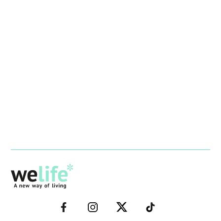
–
–
–
–
FACEBOOK–
INSTAGRAM–
TWITTER–
WELIFE–