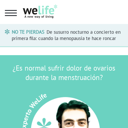
NO TE PIERDAS
De susurro nocturno a concierto en
primera fila: cuando la menopausia te hace roncar
¿Es normal sufrir dolor de ovarios
durante la menstruación?