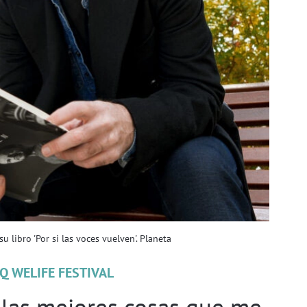
 libro 'Por si las voces vuelven'. Planeta
Q WELIFE FESTIVAL
 las mejores cosas que me