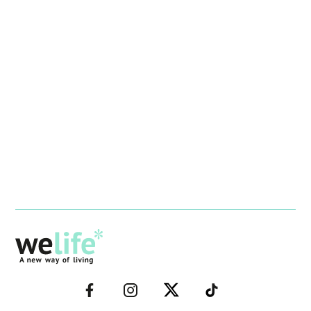
–
–
–
–
FACEBOOK–
INSTAGRAM–
TWITTER–
WELIFE–