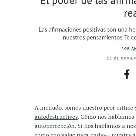
re
Las afirmaciones positivas son una her
nuestros pensamientos. Te c
POR
A
12 DE NOVIEM
fac
A menudo, somos nuestro peor crítico 
autodestructivos
. Cómo nos hablamos a
autopercepción. Si nos hablamos a no
como «no valgo para nada»– nuestra au