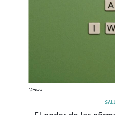
@Pexels
SAL
El poder de las afirm