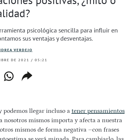
alidad?
ramienta psicológica sencilla para influir en
ontamos sus ventajas y desventajas.
NDREA VERDEJO
BRE DE 2021 / 05:21
ebook
whatsapp
copiar
web
enlace
y podemos llegar incluso a
tener pensamientos
 nosotros mismos importa y afecta a nuestra
sotros mismos de forma negativa –con frases
toestima se verá minada. Para cambiarlo, las