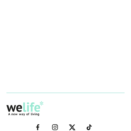
–
–
–
–
FACEBOOK–
INSTAGRAM–
TWITTER–
WELIFE–