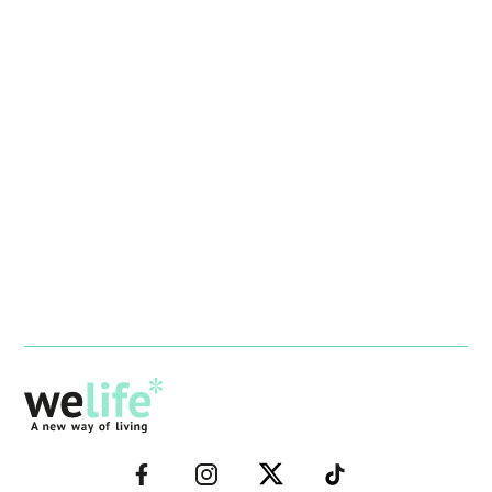
–
–
–
–
FACEBOOK–
INSTAGRAM–
TWITTER–
WELIFE–