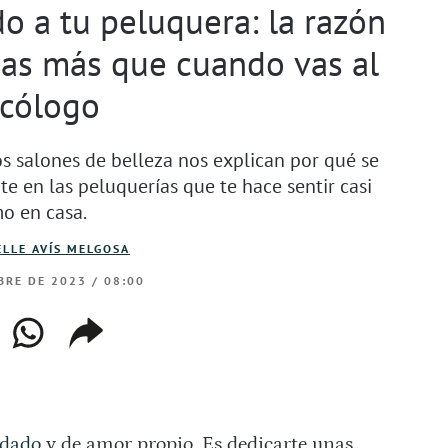
o a tu peluquera: la razón
gas más que cuando vas al
icólogo
los salones de belleza nos explican por qué se
te en las peluquerías que te hace sentir casi
o en casa.
LLE AVÍS MELGOSA
BRE DE 2023 / 08:00
ebook
whatsapp
copiar
web
enlace
idado
y de amor propio. Es dedicarte unas