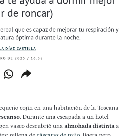
ar de roncar)
cereal que es capaz de mejorar tu respiración y
atura óptima durante la noche.
LA DÍAZ CASTILLA
ERO DE 2025 / 16:58
ebook
whatsapp
copiar
web
enlace
queño cojín en una habitación de la Toscana
escanso
. Durante una escapada a un hotel
rigen vasco descubrió una
almohada distinta
a
es: rellena de
cáscaras de mijo
, ligera pero