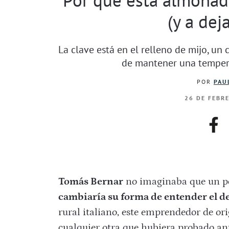
(y a dej
La clave está en el relleno de mijo, un 
de mantener una temper
POR
PAU
26 DE FEBR
fac
Tomás Bernar
no imaginaba que un pe
cambiaría su forma de entender el d
rural italiano, este emprendedor de o
cualquier otra que hubiera probado ant