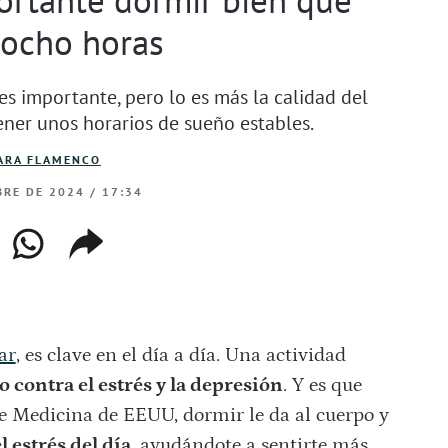
 ocho horas
s importante, pero lo es más la calidad del
tener unos horarios de sueño estables.
ARA FLAMENCO
RE DE 2024 / 17:34
ebook
whatsapp
copiar
web
enlace
ar
, es clave en el día a día. Una actividad
o contra el estrés y la depresión
. Y es que
de Medicina de EEUU, dormir le da al cuerpo y
 estrés del día,
ayudándote a sentirte más