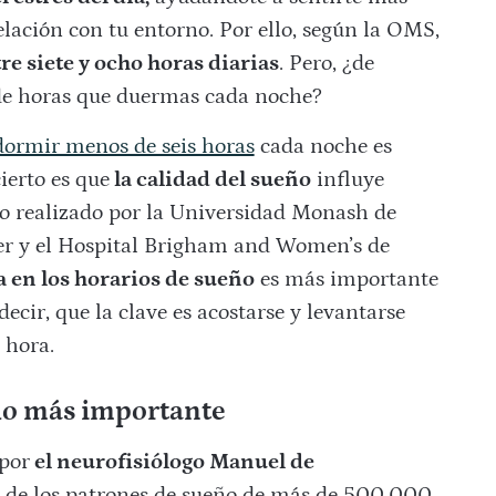
elación con tu entorno. Por ello, según la OMS,
re siete y ocho horas diarias
. Pero, ¿de
 de horas que duermas cada noche?
dormir menos de seis horas
cada noche es
ierto es que
la calidad del sueño
influye
io realizado por la Universidad Monash de
er y el Hospital Brigham and Women’s de
a en los horarios de sueño
es más importante
ecir, que la clave es acostarse y levantarse
 hora.
 lo más importante
 por
el neurofisiólogo Manuel de
is de los patrones de sueño de más de 500.000