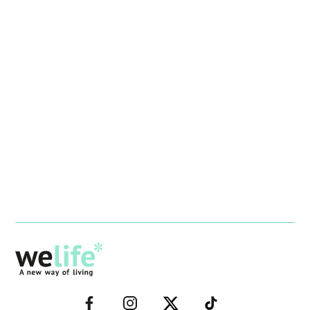
–
–
–
–