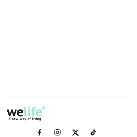
–
–
–
–
FACEBOOK–
INSTAGRAM–
TWITTER–
WELIFE–