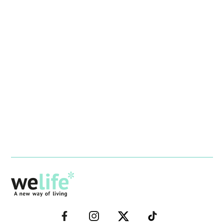
–
–
–
–
FACEBOOK–
INSTAGRAM–
TWITTER–
WELIFE–