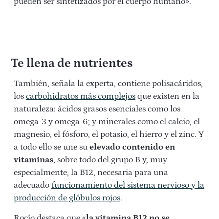
pueden ser sintetizados por el cuerpo humano».
Te llena de nutrientes
También, señala la experta, contiene polisacáridos,
los
carbohidratos más complejos
que existen en la
naturaleza: ácidos grasos esenciales como los
omega-3 y omega-6; y minerales como el calcio, el
magnesio, el fósforo, el potasio, el hierro y el zinc. Y
a todo ello se une su
elevado contenido en
vitaminas
, sobre todo del grupo B y, muy
especialmente, la B12, necesaria para una
adecuado
funcionamiento del sistema nervioso y la
producción de glóbulos rojos
.
Rocío destaca que «
la vitamina B12 no se