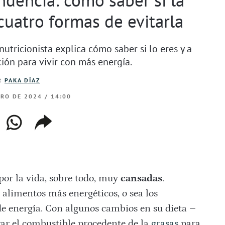
 cuatro formas de evitarla
utricionista explica cómo saber si lo eres y a
ión para vivir con más energía.
R
PAKA DÍAZ
ERO DE 2024 / 14:00
ebook
whatsapp
copiar
web
enlace
or la vida, sobre todo, muy
cansadas
.
alimentos más energéticos, o sea los
 de energía. Con algunos cambios en su dieta –
rar el combustible procedente de la
grasas
para