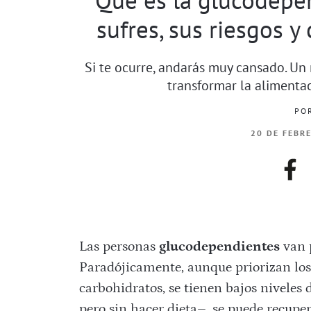
sufres, sus riesgos y
Si te ocurre, andarás muy cansado. Un n
transformar la alimentac
PO
20 DE FEBR
fac
Las personas
glucodependientes
van p
Paradójicamente, aunque priorizan los 
carbohidratos, se tienen bajos niveles
pero sin hacer dieta–, se puede recupe